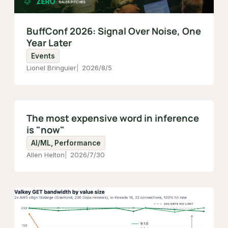
BuffConf 2026: Signal Over Noise, One
Year Later
Events
Lionel Bringuier
2026/8/5
The most expensive word in inference
is "now"
AI/ML, Performance
Allen Helton
2026/7/30