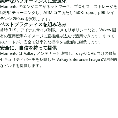
純粋なパフォーマンスに最適化
Momento のエンジニアがネットワーク、プロセス、ストレージを
綿密にチューニングし、ARM コアあたり 150K+ op/s、p99 レイ
テンシ 250us を実現します。
ベストプラクティスを組み込み
常時 TLS、アイテムサイズ制限、メモリポリシーなど、Valkey 固
有の運用標準をイメージに直接組み込んで適用できます。すべて
のノードが、安全で効率的な標準を自動的に継承します。
安全に、自信を持って提供
Momento は Valkey メンテナーと連携し、day-0 CVE 向けの最新
セキュリティパッチを反映した Valkey Enterprise Image の継続的
なビルドを提供します。
強力な機能を追加
Data Tiering Module
ストレージをローカル NVMe や S3Express、Postgres
などのリモートシンクへ拡張し、GB あたりのコストを
最大 80% 削減します。ゼロコピーのディスクからネッ
トワークへのデータパスにより、オーバーヘッドを最小