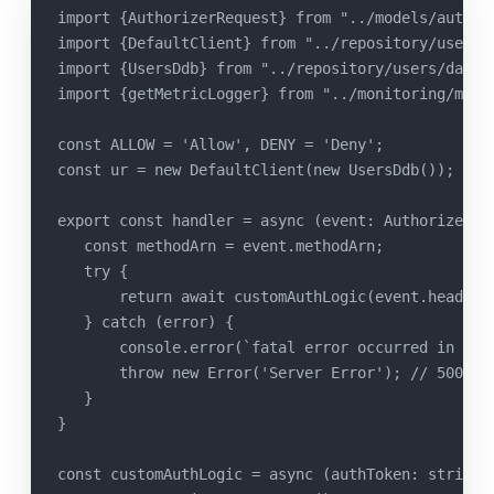
import {AuthorizerRequest} from "../models/author
import {DefaultClient} from "../repository/users/
import {UsersDdb} from "../repository/users/data-
import {getMetricLogger} from "../monitoring/metr
const ALLOW = 'Allow', DENY = 'Deny';
const ur = new DefaultClient(new UsersDdb());
export const handler = async (event: AuthorizerRe
   const methodArn = event.methodArn;
   try {
       return await customAuthLogic(event.headers
   } catch (error) {
       console.error(`fatal error occurred in aut
       throw new Error('Server Error'); // 500.
   }
}
const customAuthLogic = async (authToken: string,