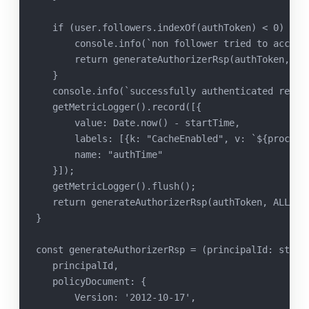
   if (user.followers.indexOf(authToken) < 0) {
       console.info(`non follower tried to access
       return generateAuthorizerRsp(authToken, DE
   }
   console.info(`successfully authenticated resou
   getMetricLogger().record([{
       value: Date.now() - startTime,
       labels: [{k: "CacheEnabled", v: `${process
       name: "authTime"
   }]);
   getMetricLogger().flush();
   return generateAuthorizerRsp(authToken, ALLOW,
}
const generateAuthorizerRsp = (principalId: strin
   principalId,
   policyDocument: {
       Version: '2012-10-17',