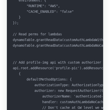
   environment: {
       "RUNTIME": "AWS",
       "CACHE_ENABLED": "false"
   }
});
// Read perms for lambdas
dynamoTable.grantReadData(customAuthLambdaWithCac
dynamoTable.grantReadData(customAuthLambdaNoCache
// Add profile-img api with custom authorizer tha
api.root.addResource('profile-pic').addResource('
   {
       defaultMethodOptions: {
           authorizationType: AuthorizationType.C
           authorizer: new RequestAuthorizer(this
               authorizerName: 'authenticated-and
               handler: customAuthLambdaNoCache,
               // Don't cache at GW level we want