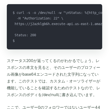
$ curl -s -o /dev/null -w "\nStatus: %{http_code}
  -H "Authorization: 22" \
 https://j2azklgb6h.execute-api.us-east-1.amazona
 Status: 200
$
ステータス200が返ってくるのがわかるでしょう。レ
スポンスの本文を見ると、そのユーザーのプロフィー
ル画像がbase64エンコードされた文字列になってい
ます。このテストでは、カスタム・オーソライザーが
機能していることを確認するためのテストなので、レ
スポンスのボディを/dev/nullに書き込んでいます。
ここで、ユーザー0のフォロワーではないユーザー44