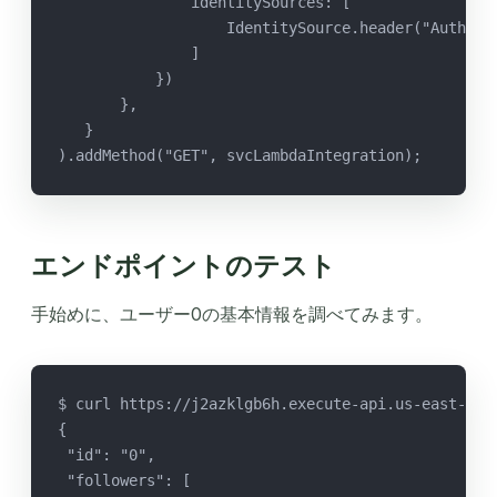
               identitySources: [
                   IdentitySource.header("Authori
               ]
           })
       },
   }
).addMethod("GET", svcLambdaIntegration);
エンドポイントのテスト
手始めに、ユーザー0の基本情報を調べてみます。
$ curl https://j2azklgb6h.execute-api.us-east-1.a
{
 "id": "0",
 "followers": [