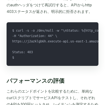
のauthヘッダをつけて再試行すると、APIからhttp
403ステータスが返され、明示的に拒否されます。
$ curl -s -o /dev/null -w "\nStatus: %{http_code}
-H "Authorization: 44" \
https://j2azklgb6h.execute-api.us-east-1.amazonaw
Status: 403
$
パフォーマンスの評価
これらのエンドポイントを比較するために、単純な
curlスクリプトでサービスAPIをテストし、それぞれ
のAPIを100回ヒットさせ、レイテンシを測定するため