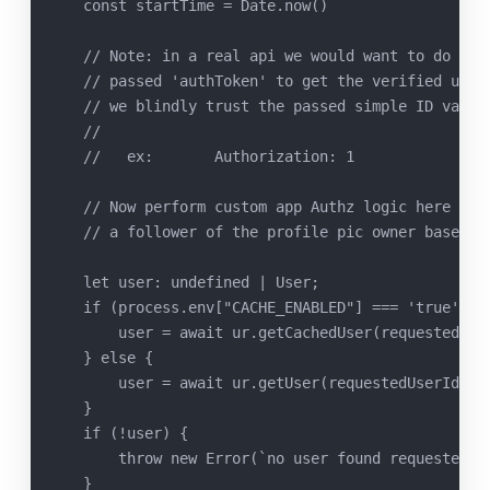
   const startTime = Date.now()
   // Note: in a real api we would want to do a v
   // passed 'authToken' to get the verified user
   // we blindly trust the passed simple ID value
   //
   //   ex:       Authorization: 1
   // Now perform custom app Authz logic here wer
   // a follower of the profile pic owner based o
   let user: undefined | User;
   if (process.env["CACHE_ENABLED"] === 'true') {
       user = await ur.getCachedUser(requestedUse
   } else {
       user = await ur.getUser(requestedUserId);
   }
   if (!user) {
       throw new Error(`no user found requestedUs
   }