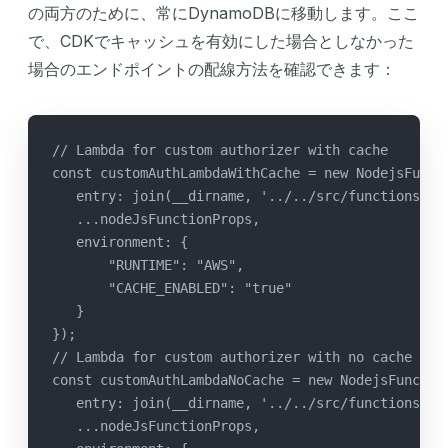
の両方のために、常にDynamoDBに移動します。ここ
で、CDKでキャッシュを有効にした場合としなかった
場合のエンドポイントの配線方法を確認できます：
// Lambda for custom authorizer with cache
const customAuthLambdaWithCache = new NodejsFunct
   entry: join(__dirname, '../../src/functions', 
   ...nodeJsFunctionProps,
   environment: {
       "RUNTIME": "AWS",
       "CACHE_ENABLED": "true"
   }
});
// Lambda for custom authorizer with no cache
const customAuthLambdaNoCache = new NodejsFunctio
   entry: join(__dirname, '../../src/functions', 
   ...nodeJsFunctionProps,