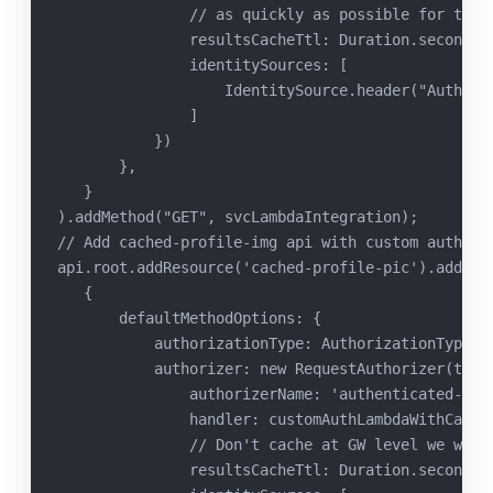
               // as quickly as possible for this
               resultsCacheTtl: Duration.seconds(
               identitySources: [
                   IdentitySource.header("Authori
               ]
           })
       },
   }
).addMethod("GET", svcLambdaIntegration);
// Add cached-profile-img api with custom authori
api.root.addResource('cached-profile-pic').addRes
   {
       defaultMethodOptions: {
           authorizationType: AuthorizationType.C
           authorizer: new RequestAuthorizer(this
               authorizerName: 'authenticated-and
               handler: customAuthLambdaWithCache
               // Don't cache at GW level we want
               resultsCacheTtl: Duration.seconds(