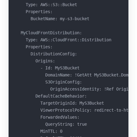
    Type: AWS::S3::Bucket
    Properties:
      BucketName: my-s3-bucket
  MyCloudFrontDistribution:
    Type: AWS::CloudFront::Distribution
    Properties:
      DistributionConfig:
        Origins:
          - Id: MyS3Bucket
            DomainName: !GetAtt MyS3Bucket.Domain
            S3OriginConfig:
              OriginAccessIdentity: !Ref OriginAc
        DefaultCacheBehavior:
          TargetOriginId: MyS3Bucket
          ViewerProtocolPolicy: redirect-to-https
          ForwardedValues:
            QueryString: true
          MinTTL: 0