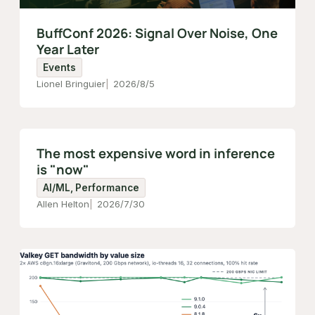
BuffConf 2026: Signal Over Noise, One
Year Later
Events
Lionel Bringuier
2026/8/5
The most expensive word in inference
is "now"
AI/ML, Performance
Allen Helton
2026/7/30