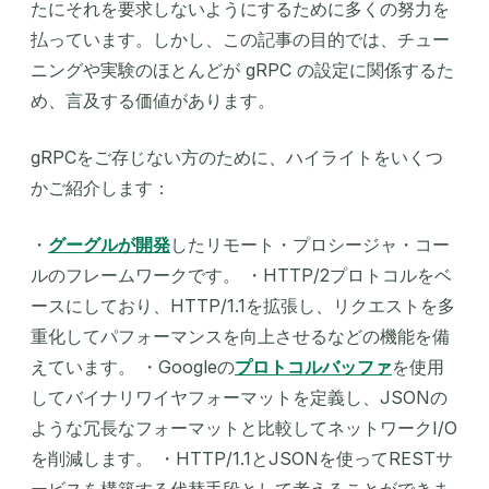
たにそれを要求しないようにするために多くの努力を
払っています。しかし、この記事の目的では、チュー
ニングや実験のほとんどが gRPC の設定に関係するた
め、言及する価値があります。
gRPCをご存じない方のために、ハイライトをいくつ
かご紹介します：
・
グーグルが開発
したリモート・プロシージャ・コー
ルのフレームワークです。 ・HTTP/2プロトコルをベ
ースにしており、HTTP/1.1を拡張し、リクエストを多
重化してパフォーマンスを向上させるなどの機能を備
えています。 ・Googleの
プロトコルバッファ
を使用
してバイナリワイヤフォーマットを定義し、JSONの
ような冗長なフォーマットと比較してネットワークI/O
を削減します。 ・HTTP/1.1とJSONを使ってRESTサ
ービスを構築する代替手段として考えることができま