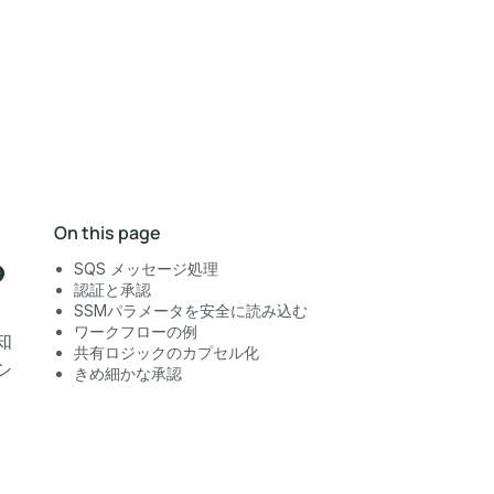
営業にお問い合わせ
On this page
る
SQS メッセージ処理
認証と承認
SSMパラメータを安全に読み込む
ワークフローの例
知
共有ロジックのカプセル化
シ
きめ細かな承認