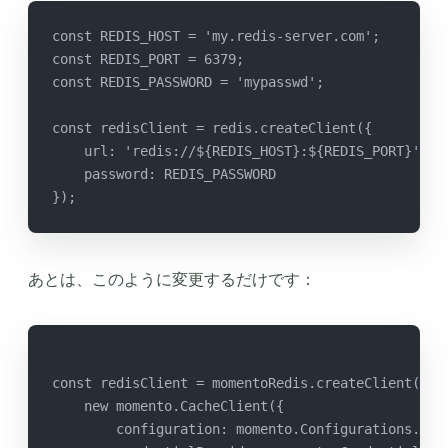
const REDIS_HOST = 'my.redis-server.com';
const REDIS_PORT = 6379;
const REDIS_PASSWORD = 'mypasswd';
const redisClient = redis.createClient({
    url: 'redis://${REDIS_HOST}:${REDIS_PORT}',
    password: REDIS_PASSWORD
});
あとは、このように変更するだけです：
const redisClient = momentoRedis.createClient(
    new momento.CacheClient({
        configuration: momento.Configurations.Lap