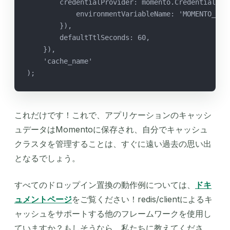
        credentialProvider: momento.CredentialPro
            environmentVariableName: 'MOMENTO_AUT
        }),
        defaultTtlSeconds: 60,
    }),
    'cache_name'
);
これだけです！これで、アプリケーションのキャッシ
ュデータはMomentoに保存され、自分でキャッシュ
クラスタを管理することは、すぐに遠い過去の思い出
となるでしょう。
すべてのドロップイン置換の動作例については、
ドキ
ュメントページ
をご覧ください！redis/clientによるキ
ャッシュをサポートする他のフレームワークを使用し
ていますか？もしそうなら、私たちに教えてくださ