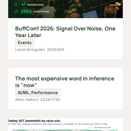
BuffConf 2026: Signal Over Noise, One
Year Later
Events
Lionel Bringuier
2026/8/5
The most expensive word in inference
is "now"
AI/ML, Performance
Allen Helton
2026/7/30