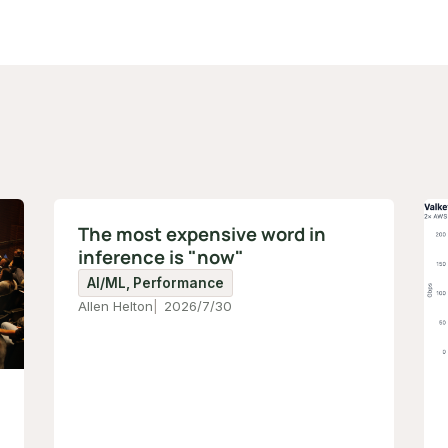
The most expensive word in
inference is "now"
AI/ML, Performance
Allen Helton
2026/7/30