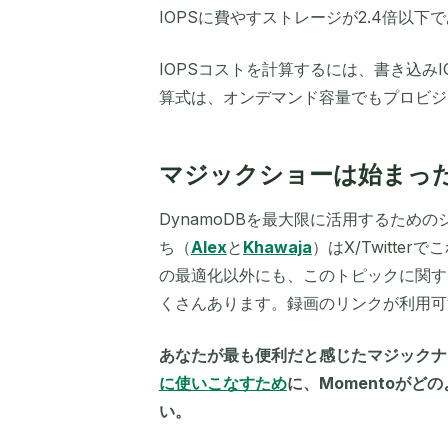
IOPSに費やすストレージが2.4倍以下
IOPSコストを計算するには、書き込みI
算式は、オンデマンド容量でもプロビジ
マジックショーは始まっ
DynamoDBを最大限に活用するため
ち（
Alex
と
Khawaja
）はX/Twitt
の最適化以外にも、このトピックに関す
くさんあります。録画のリンクが利用可
あなたが最も便利だと感じたマジックナ
に使いこなすため
に、Momentoが
い。