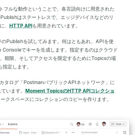
beはステートフルな動作ということで、各言語向けに用意された
Publishはステートレスで、エッジデバイスなどのリ
に、
HTTP API
も用意されています。
Publishを試してみます。何はともあれ、APIを使
o Consoleでキーを生成します。指定するのはクラウド
期限、そしてアクセスを限定するためにTopicsの場
類も指定します。
Iカタログ「PostmanパブリックAPIネットワーク」に
されています。
Moment TopicsのHTTP APIコレクショ
のワークスペースにコレクションのコピーを作ります。