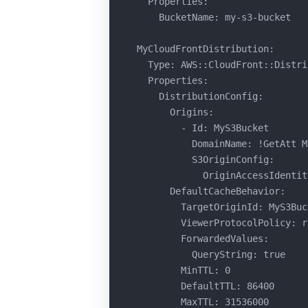
    Properties:
      BucketName: my-s3-bucket
  MyCloudFrontDistribution:
    Type: AWS::CloudFront::Distri
    Properties:
      DistributionConfig:
        Origins:
          - Id: MyS3Bucket
            DomainName: !GetAtt M
            S3OriginConfig:
              OriginAccessIdentit
        DefaultCacheBehavior:
          TargetOriginId: MyS3Buc
          ViewerProtocolPolicy: r
          ForwardedValues:
            QueryString: true
          MinTTL: 0
          DefaultTTL: 86400
          MaxTTL: 31536000