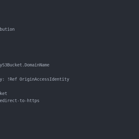
bution
yS3Bucket.DomainName
y: !Ref OriginAccessIdentity
ket
edirect-to-https