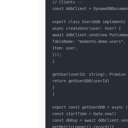
// Clients --
const ddbClient = DynamoDBDocumen
export class UsersDdb implements 
async createUser(user: User) {
await ddbClient.send(new PutComma
TableName: "momento-demo-users",
Item: user,
}));
}
getUser(userId: string): Promise 
return getUserDDB(userId)
}
}
export const getUserDDB = async (
const startTime = Date.now()
const dbRsp = await ddbClient.sen
getMetricLogger().record([{