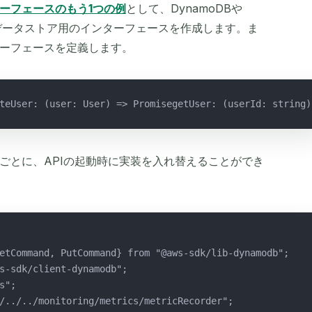
ーフェースのもう1つの例
として、DynamoDBや
に、データストア用のインターフェースを作成します。ま
ーフェースを定義します。
teUser: (user: User) => PromisegetUser: (userId: string)
ごとに、APIの起動時に実装を入れ替えることができ
etCommand, PutCommand} from "@aws-sdk/lib-dynamodb";
s-sdk/client-dynamodb";
s";
/../../monitoring/metrics/metricRecorder";