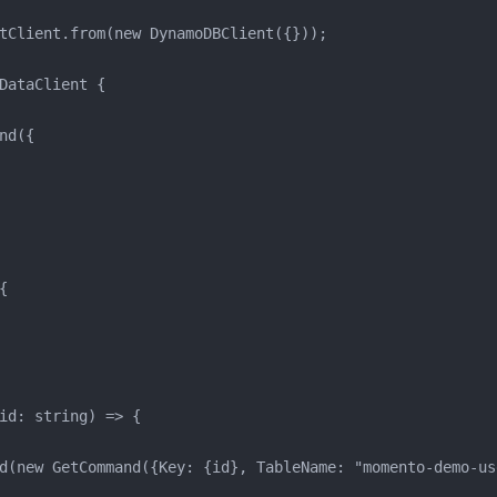
tClient.from(new DynamoDBClient({}));
DataClient {
nd({
{
id: string) => {
d(new GetCommand({Key: {id}, TableName: "momento-demo-us