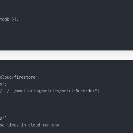
modb"}],
cloud/firestore";
s";
/../../monitoring/metrics/metricRecorder";
D'],
se times in cloud run env