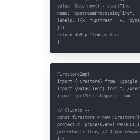
value: Date.now() - startTime,
name: "UpstreamProcessingTime",
labels: [{k: "upstream", v: "dyna
}])
return dbRsp.Item as User
};
FirestoreImpl
import {Firestore} from "@google-
import {DataClient} from "../user
import {getMetricLogger} from "..
// Clients --
const firestore = new Firestore({
projectId: process.env['PROJECT_I
preferRest: true, // Drops respon
});