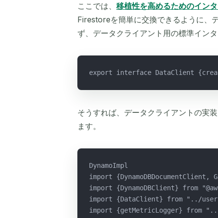
ここでは、
移植性を高めるためのインタ
Firestoreを簡単に交換できるよう
ず、データクライアント用の標準インタ
export interface DataClient {crea
そうすれば、データクライアントの実装
ます。
DynamoImpl
import {DynamoDBDocumentClient, G
import {DynamoDBClient} from "@aw
import {DataClient} from "../user
import {getMetricLogger} from "..