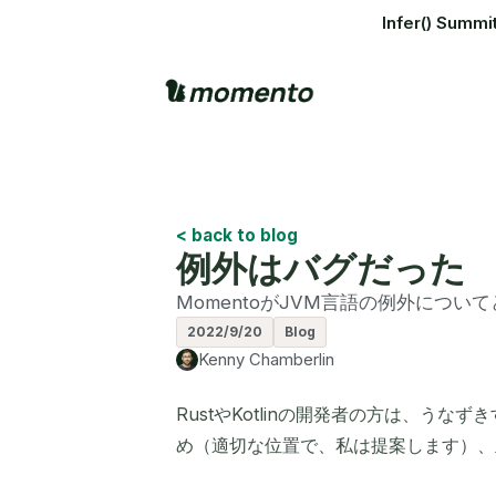
Infer() S
< back to blog
例外はバグだった
MomentoがJVM言語の例外につ
2022/9/20
Blog
Kenny Chamberlin
RustやKotlinの開発者の方は、う
め（適切な位置で、私は提案します）、