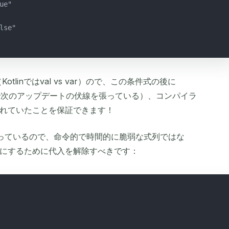
ue"
lse"
Kotlinではval vs var）ので、この条件式の後に
こで次のアップデートの伏線を張っている）、コンパイラ
れていたことを保証できます！
を使っているので、命令的で時間的に脆弱な式列ではな
にするために代入を解除すべきです：