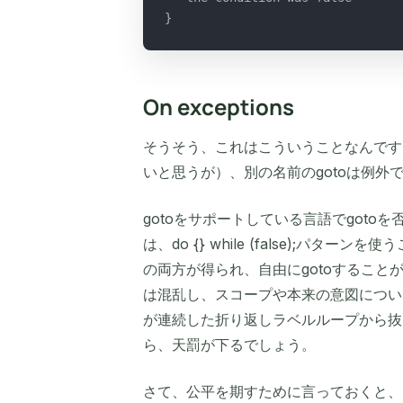
}
On exceptions
そうそう、これはこういうことなんです
いと思うが）、別の名前のgotoは例外
gotoをサポートしている言語でgot
は、do {} while (false);パター
の両方が得られ、自由にgotoするこ
は混乱し、スコープや本来の意図につい
が連続した折り返しラベルループから抜
ら、天罰が下るでしょう。
さて、公平を期すために言っておくと、問題