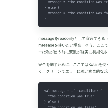
  message = "the condition was tr
} else {
  message = "the condition was fa
}
messageをreadonlyとして宣言できる（
messageを使いたい場合（そう、こ
ーは私が使う前に変数が確実に初期化さ
完全を期すために、ここではKotlin
く、クリーンでエラーに強い宣言的な式
val message = if (condition) {
  "the condition was true"
} else {
  "the condition was false"