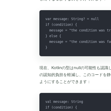
var message: String? = null
if (condition) {
  message = "the condition was tr
} else {
  message = "the condition was fa
}
現在、Kotlinの型はnullの可能性
の認知的負担を軽減し、このコードを静
ようにすることができます：
val message: String
if (condition) {