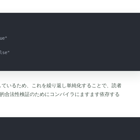
ue"
lse"
も認識しているため、これを繰り返し単純化することで、読者
的合法性検証のためにコンパイラにますます依存する