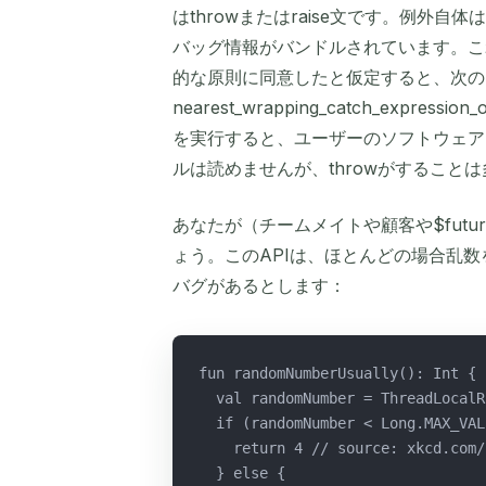
はthrowまたはraise文です。例外
バッグ情報がバンドルされています。こ
的な原則に同意したと仮定すると、次の
nearest_wrapping_catch_expression_o
を実行すると、ユーザーのソフトウェア
ルは読めませんが、throwがすること
あなたが（チームメイトや顧客や$futu
ょう。このAPIは、ほとんどの場合乱
バグがあるとします：
fun randomNumberUsually(): Int {
  val randomNumber = ThreadLocalR
  if (randomNumber < Long.MAX_VAL
    return 4 // source: xkcd.com/
  } else {